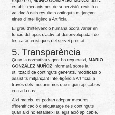
requereixi,
MARIO GONZÁLEZ MUÑOZ
podrà
establir mecanismes de supervisió, revisió o
validació dels resultats obtinguts mitjançant
eines d'Intel·ligència Artificial.
El grau d'intervenció humana podrà variar en
funció del tipus d'activitat desenvolupada i de
les característiques del servei prestat.
5. Transparència
Quan la normativa vigent ho requereixi,
MARIO
GONZÁLEZ MUÑOZ
informarà sobre la
utilització de continguts generats, modificats o
assistits mitjançant Intel·ligència Artificial a
través dels mecanismes que siguin aplicables
en cada cas.
Així mateix, es podran adoptar mesures
d'identificació o etiquetatge dels continguts
quan així ho estableixi la legislació aplicable.