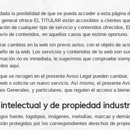
, dada la posibilidad de que se pueda acceder a esta página 
n general ofrece EL TITULAR están accesibles a clientes qu
ratación de cualquier tipo de servicio y contenidos ofrecidos
envío de contenidos, en aquellos casos que estime oportuno.
r cambios en la web sin previo aviso, con el objeto de actual
iseño de la web. Los servicios y contenidos de la web son su
formación no es inmediata, le sugerimos que compruebe siempr
idos aquí.
 que se recogen en el presente Aviso Legal pueden cambiar,
web o solicite un nuevo servicio. Así mismo, el presente Avi
nes Generales, y particulares, que regulen el acceso a bien
ntelectual y de propiedad industr
digos fuente, logotipos, imágenes, melodías, marcas y demás
tán protegidos por los correspondientes derechos de propieda