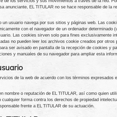
e de los servicios y sus movimientos a través de la red. Po
esa anunciante, EL TITULAR no se hace responsable de la re
un usuario navega por sus sitios y páginas web. Las cookies
icamente con el navegador de un ordenador determinado (u
uario. Las cookies sirven solo para fines exclusivamente in
izadas no pueden leer los archivos cookie creados por otros 
para ser avisado en pantalla de la recepción de cookies y pa
ucciones y manuales de su navegador para ampliar esta infor
usuario
ervicios de la web de acuerdo con los términos expresados e
en nombre o reputación de EL TITULAR, así como quien utilic
 cualquier forma contra los derechos de propiedad intelectua
esponsable frente a EL TITULAR de su actuación.