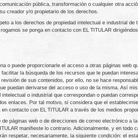
, comunicación pública, transformación o cualquier otra acci
su creador y/o propietario de los derechos.
o a los derechos de propiedad intelectual e industrial de te
s, rogamos se ponga en contacto con EL TITULAR dirigiéndo
a o puede proporcionarle el acceso a otras páginas web qu
facilitar la búsqueda de los recursos que le puedan interesa
revisión de sus contenidos, por ello, no se hace responsabl
 que puedan derivarse del acceso o uso de la misma. Así 
intelectual o industrial que correspondan o puedan corresp
dos enlaces. Por tal motivo, si considera que el establecimi
 en contacto con EL TITULAR a través de los medios propo
e de páginas web o de direcciones de correo electrónico a l
TULAR manifieste lo contrario. Adicionalmente, y en todo c
rán respetar, necesariamente, la siguiente condición: el est