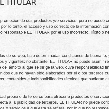
EL TITULAR
romoción de sus productos y/o servicios, pero no puede cont
; por lo tanto, el acceso y uso correcto de la información c
do responsable EL TITULAR por el uso incorrecto, ilícito o n
dos de su web, bajo determinadas condiciones de buena fe, y
os y vigentes; no obstante, EL TITULAR no puede asumir re
 del ámbito al que se dirige la web, cuya responsabilidad fi
nidos que no hayan sido elaborados por el o por terceros c
s, contenidos e indisponibilidades técnicas que pudieran c
dad propia o de terceros para ofrecerle productos o servici
ecta a la publicidad de terceros, EL TITULAR no puede contro
tos o servicios a que esta se refiera, por lo que no respond