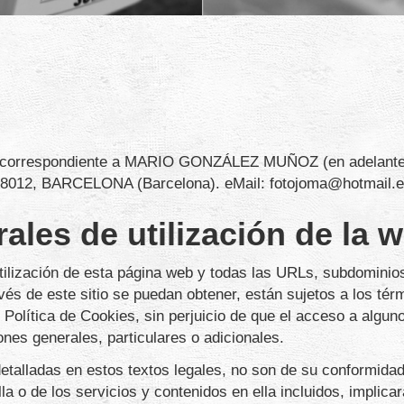
correspondiente a
MARIO GONZÁLEZ MUÑOZ
(en adelant
8012
,
BARCELONA
(
Barcelona
). eMail:
fotojoma@hotmail.
les de utilización de la 
ilización de esta página web y todas las URLs, subdominios 
és de este sitio se puedan obtener, están sujetos a los tér
y Política de Cookies, sin perjuicio de que el acceso a algu
nes generales, particulares o adicionales.
detalladas en estos textos legales, no son de su conformid
la o de los servicios y contenidos en ella incluidos, implica